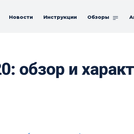
Новости
Инструкции
Обзоры
А
20: обзор и харак