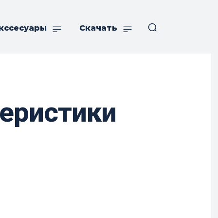
кссесуары
Скачать
теристики