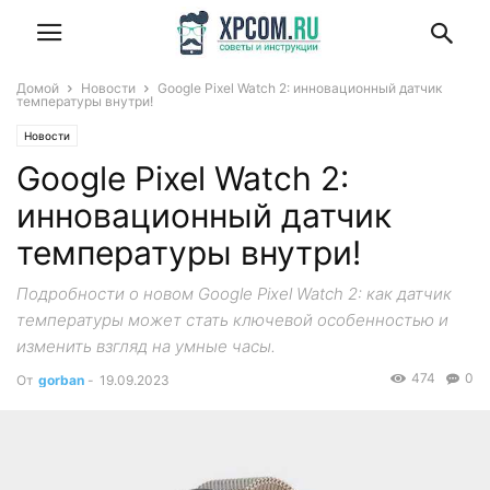
Домой
Новости
Google Pixel Watch 2: инновационный датчик
температуры внутри!
Новости
Google Pixel Watch 2:
инновационный датчик
температуры внутри!
Подробности о новом Google Pixel Watch 2: как датчик
температуры может стать ключевой особенностью и
изменить взгляд на умные часы.
474
0
От
gorban
-
19.09.2023