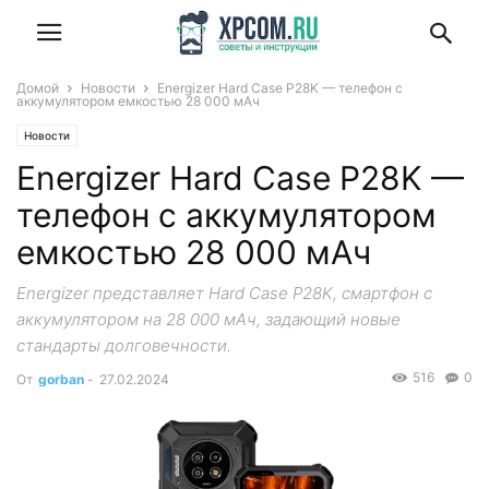
Домой
Новости
Energizer Hard Case P28K — телефон с
аккумулятором емкостью 28 000 мАч
Новости
Energizer Hard Case P28K —
телефон с аккумулятором
емкостью 28 000 мАч
Energizer представляет Hard Case P28K, смартфон с
аккумулятором на 28 000 мАч, задающий новые
стандарты долговечности.
516
0
От
gorban
-
27.02.2024