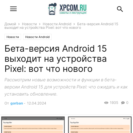
Домой
Новости
Новости Android
Бета-версия Android 15
выходит на устройства Pixel: вот что нового
Новости
Новости Android
Бета-версия Android 15
выходит на устройства
Pixel: вот что нового
Рассмотрим новые возможности и функции в бета-
версии Android 15 для устройств Pixel: что ожидать и как
установить обновление.
1935
0
От
gorban
-
12.04.2024