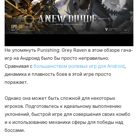
Не упомянуть Punishing: Grey Raven в этом обзоре гача-
игр на Андроид было бы просто неправильно.
Сравнивая с
большинством ролевых игр для Android
,
динамика и плавность боев в этой игре просто
поражает.
Однако она может быть сложной для некоторых
игроков. Подготовьтесь к идеальному выполнению
уклонений, быстрой игре для совершения своих комбо
и к использованию механики сферы для победы над
боссами.