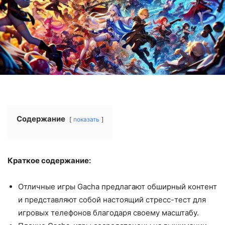
Содержание
показать
Краткое содержание:
Отличные игры Gacha предлагают обширный контент
и представляют собой настоящий стресс-тест для
игровых телефонов благодаря своему масштабу.