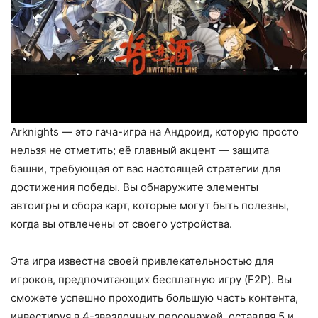
Arknights — это гача-игра на Андроид, которую просто
нельзя не отметить; её главный акцент — защита
башни, требующая от вас настоящей стратегии для
достижения победы. Вы обнаружите элементы
автоигры и сбора карт, которые могут быть полезны,
когда вы отвлечены от своего устройства.
Эта игра известна своей привлекательностью для
игроков, предпочитающих бесплатную игру (F2P). Вы
сможете успешно проходить большую часть контента,
инвестируя в 4-звездочных персонажей, оставляя 5 и