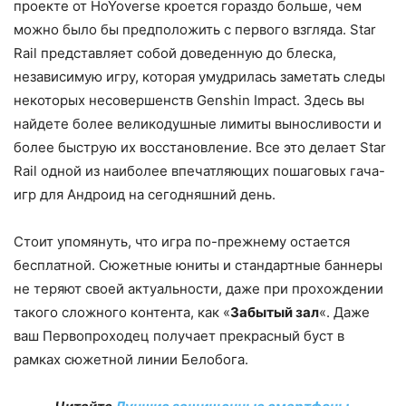
проекте от HoYoverse кроется гораздо больше, чем
можно было бы предположить с первого взгляда. Star
Rail представляет собой доведенную до блеска,
независимую игру, которая умудрилась заметать следы
некоторых несовершенств Genshin Impact. Здесь вы
найдете более великодушные лимиты выносливости и
более быструю их восстановление. Все это делает Star
Rail одной из наиболее впечатляющих пошаговых гача-
игр для Андроид на сегодняшний день.
Стоит упомянуть, что игра по-прежнему остается
бесплатной. Сюжетные юниты и стандартные баннеры
не теряют своей актуальности, даже при прохождении
такого сложного контента, как «
Забытый зал
«. Даже
ваш Первопроходец получает прекрасный буст в
рамках сюжетной линии Белобога.