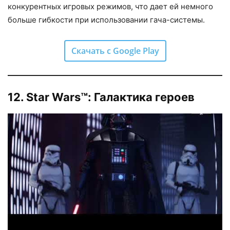
конкурентных игровых режимов, что дает ей немного
больше гибкости при использовании гача-системы.
Скачать с Google Play
12. Star Wars™: Галактика героев