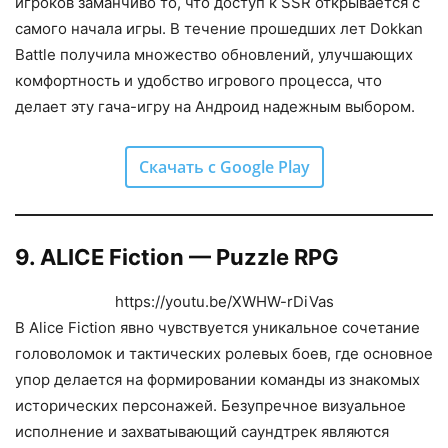
игроков заманчиво то, что доступ к SSR открывается с
самого начала игры. В течение прошедших лет Dokkan
Battle получила множество обновлений, улучшающих
комфортность и удобство игрового процесса, что
делает эту гача-игру на Андроид надежным выбором.
Скачать с Google Play
9. ALICE Fiction — Puzzle RPG
https://youtu.be/XWHW-rDiVas
В Alice Fiction явно чувствуется уникальное сочетание
головоломок и тактических ролевых боев, где основное
упор делается на формировании команды из знакомых
исторических персонажей. Безупречное визуальное
исполнение и захватывающий саундтрек являются