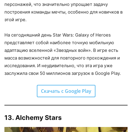
персонажей, что значительно упрощает задачу
построения команды мечты, особенно для новичков в
этой игре.
На сегодняшний день Star Wars: Galaxy of Heroes
представляет собой наиболее точную мобильную
адаптацию вселенной «Звездных войн». В игре есть
масса возможностей для повторного прохождения и
исследования. И неудивительно, что эта игра уже
заслужила свои 50 миллионов загрузок в Google Play.
Скачать с Google Play
13. Alchemy Stars