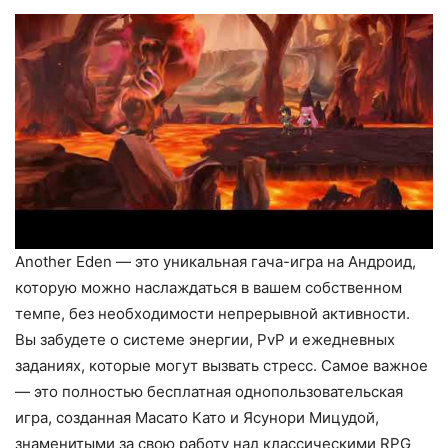
Another Eden — это уникальная гача-игра на Андроид,
которую можно наслаждаться в вашем собственном
темпе, без необходимости непрерывной активности.
Вы забудете о системе энергии, PvP и ежедневных
заданиях, которые могут вызвать стресс. Самое важное
— это полностью бесплатная однопользовательская
игра, созданная Масато Като и Ясунори Мицудой,
знаменитыми за свою работу над классическими RPG