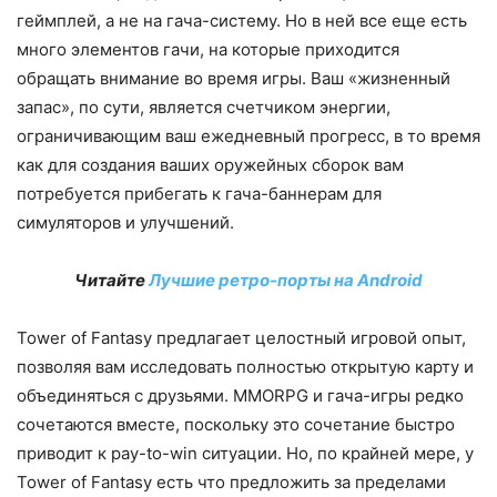
геймплей, а не на гача-систему. Но в ней все еще есть
много элементов гачи, на которые приходится
обращать внимание во время игры. Ваш «жизненный
запас», по сути, является счетчиком энергии,
ограничивающим ваш ежедневный прогресс, в то время
как для создания ваших оружейных сборок вам
потребуется прибегать к гача-баннерам для
симуляторов и улучшений.
Читайте
Лучшие ретро-порты на Android
Tower of Fantasy предлагает целостный игровой опыт,
позволяя вам исследовать полностью открытую карту и
объединяться с друзьями. MMORPG и гача-игры редко
сочетаются вместе, поскольку это сочетание быстро
приводит к pay-to-win ситуации. Но, по крайней мере, у
Tower of Fantasy есть что предложить за пределами