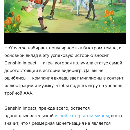
HoYoverse набирает популярность в быстром темпе, и
основной вклад в эту успеховую историю вносит
Genshin Impact — игра, которая получила статус самой
дорогостоящей в истории видеоигр. Да, вы не
ошиблись — компания вкладывает миллионы в контент,
иллюстрации и музыку, чтобы поднять игру на уровень
тройной ААА.
Genshin Impact, прежде всего, остается
однопользовательской
игрой с открытым миром
, и это
значит, что чрезмерная монетизация не является