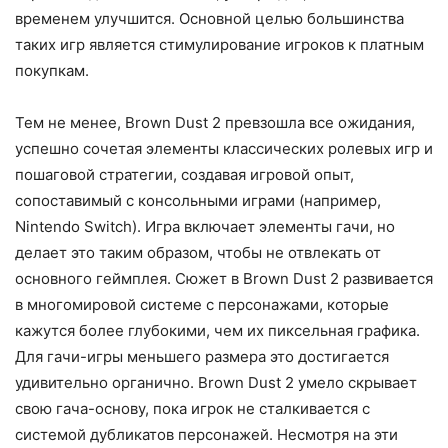
временем улучшится. Основной целью большинства
таких игр является стимулирование игроков к платным
покупкам.
Тем не менее, Brown Dust 2 превзошла все ожидания,
успешно сочетая элементы классических ролевых игр и
пошаговой стратегии, создавая игровой опыт,
сопоставимый с консольными играми (например,
Nintendo Switch). Игра включает элементы гачи, но
делает это таким образом, чтобы не отвлекать от
основного геймплея. Сюжет в Brown Dust 2 развивается
в многомировой системе с персонажами, которые
кажутся более глубокими, чем их пиксельная графика.
Для гачи-игры меньшего размера это достигается
удивительно органично. Brown Dust 2 умело скрывает
свою гача-основу, пока игрок не сталкивается с
системой дубликатов персонажей. Несмотря на эти