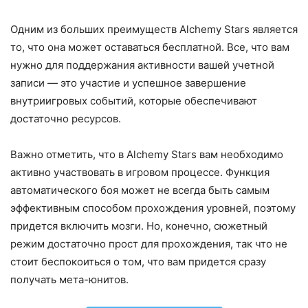
Одним из больших преимуществ Alchemy Stars является
то, что она может оставаться бесплатной. Все, что вам
нужно для поддержания активности вашей учетной
записи — это участие и успешное завершение
внутриигровых событий, которые обеспечивают
достаточно ресурсов.
Важно отметить, что в Alchemy Stars вам необходимо
активно участвовать в игровом процессе. Функция
автоматического боя может не всегда быть самым
эффективным способом прохождения уровней, поэтому
придется включить мозги. Но, конечно, сюжетный
режим достаточно прост для прохождения, так что не
стоит беспокоиться о том, что вам придется сразу
получать мета-юнитов.