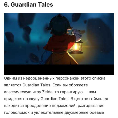
6. Guardian Tales
Одним из недооцененных персонажей этого списка
является Guardian Tales. Если вы обожаете
классическую игру Zelda, то гарантирую — вам
придется по вкусу Guardian Tales. В центре геймплея
находится преодоление подземелий, разгадывание
головоломок и увлекательные двухмерные боевые