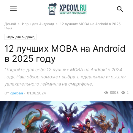
Домой
Игры для Андроид
12 лучших MOBA на Android в 2025
году
Игры для Андроид
12 лучших MOBA на Android
в 2025 году
Откройте для себя 12 лучших MOBA на Android в 2024
году. Наш обзор поможет выбрать идеальные игры для
увлекательного гейминга на смартфоне.
8808
2
От
gorban
-
01.08.2024