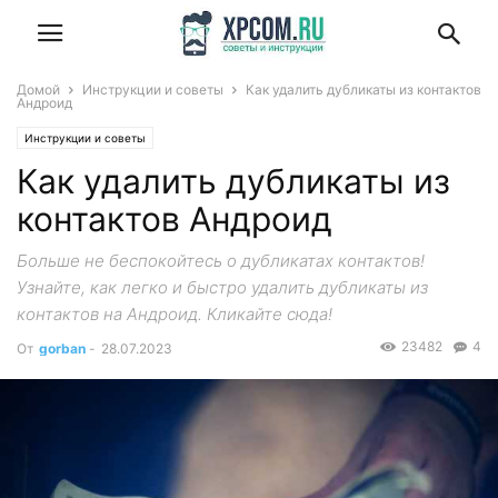
Домой
Инструкции и советы
Как удалить дубликаты из контактов
Андроид
Инструкции и советы
Как удалить дубликаты из
контактов Андроид
Больше не беспокойтесь о дубликатах контактов!
Узнайте, как легко и быстро удалить дубликаты из
контактов на Андроид. Кликайте сюда!
23482
4
От
gorban
-
28.07.2023