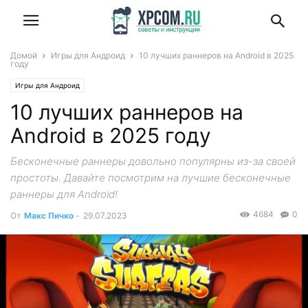
Домой
Игры для Андроид
10 лучших раннеров на Android в 2025
году
Игры для Андроид
10 лучших раннеров на
Android в 2025 году
Бесконечные раннеры довольно популярны из-за своей
простоты. Давайте посмотрим на лучшие бесконечные
раннеры для Android!
4684
0
От
Макс Пичко
-
29.07.2023