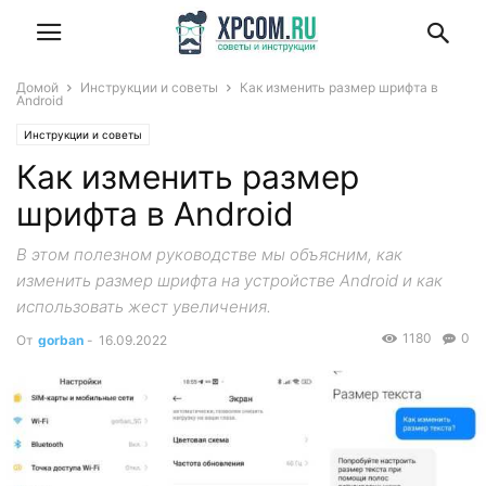
Домой
Инструкции и советы
Как изменить размер шрифта в
Android
Инструкции и советы
Как изменить размер
шрифта в Android
В этом полезном руководстве мы объясним, как
изменить размер шрифта на устройстве Android и как
использовать жест увеличения.
1180
0
От
gorban
-
16.09.2022