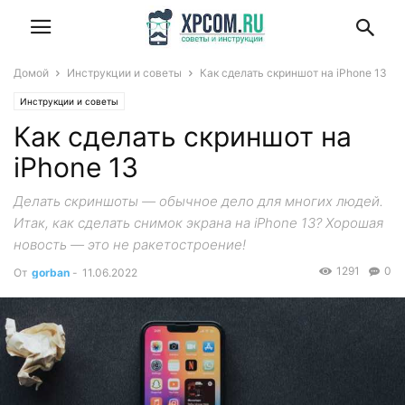
Домой
Инструкции и советы
Как сделать скриншот на iPhone 13
Инструкции и советы
Как сделать скриншот на
iPhone 13
Делать скриншоты — обычное дело для многих людей.
Итак, как сделать снимок экрана на iPhone 13? Хорошая
новость — это не ракетостроение!
1291
0
От
gorban
-
11.06.2022