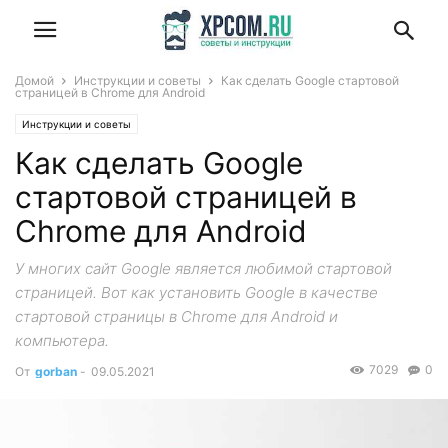
Домой
Инструкции и советы
Как сделать Google стартовой
страницей в Chrome для Android
Инструкции и советы
Как сделать Google
стартовой страницей в
Chrome для Android
У многих сайт Google является любимой стартовой
страницей. Вот как установить Google в качестве
стартовой страницы в Chrome для Android и
компьютера.
7029
0
От
gorban
-
09.05.2021