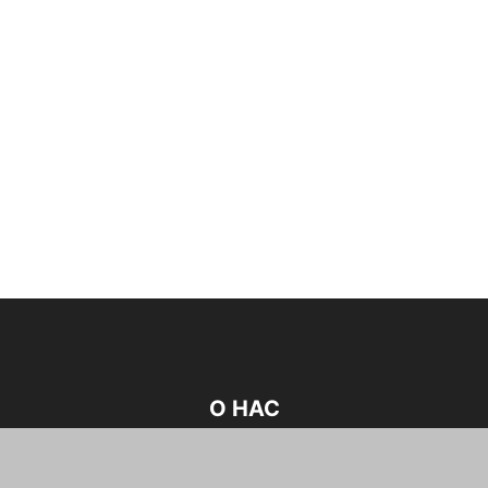
О НАС
2025 © xpcom.ru |При копировании материала ссылка
обязательна