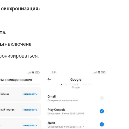
 синхронизация
«.
.
т
а.
ты
» включена.
ронизироваться.