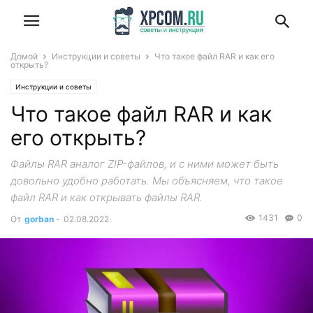
Домой
Инструкции и советы
Что такое файл RAR и как его
открыть?
Инструкции и советы
Что такое файл RAR и как
его открыть?
Файлы RAR аналог ZIP-файлов, и с ними может быть
довольно удобно работать. Мы объясняем, что такое
файл RAR и как открывать файлы RAR.
1431
0
От
gorban
-
02.08.2022