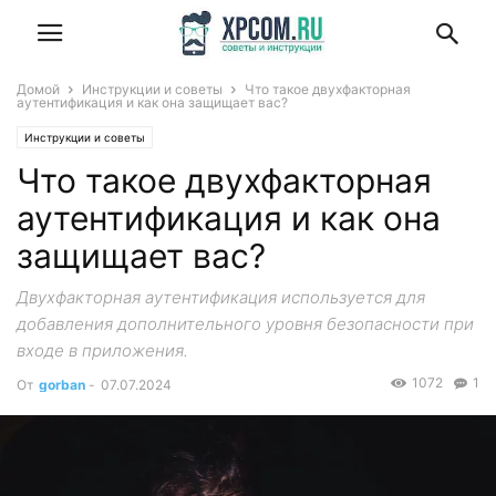
Домой
Инструкции и советы
Что такое двухфакторная
аутентификация и как она защищает вас?
Инструкции и советы
Что такое двухфакторная
аутентификация и как она
защищает вас?
Двухфакторная аутентификация используется для
добавления дополнительного уровня безопасности при
входе в приложения.
1072
1
От
gorban
-
07.07.2024