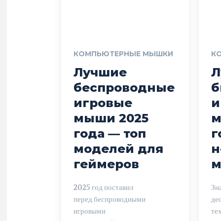
КОМПЬЮТЕРНЫЕ МЫШКИ
К
Лучшие
Л
беспроводные
б
игровые
и
мыши 2025
м
года — топ
г
моделей для
н
геймеров
м
2025 год поставил
Зна
перед беспроводными
де
игровыми
те