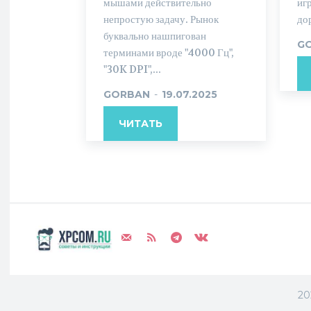
мышами действительно
иг
непростую задачу. Рынок
до
буквально нашпигован
G
терминами вроде "4000 Гц",
"30K DPI",...
GORBAN
-
19.07.2025
ЧИТАТЬ
20