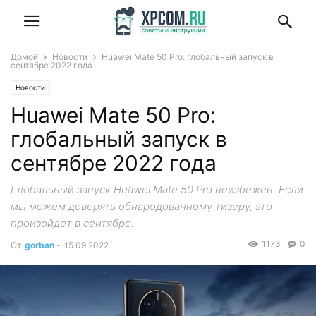
Домой
Новости
Huawei Mate 50 Pro: глобальный запуск в
сентябре 2022 года
Новости
Huawei Mate 50 Pro:
глобальный запуск в
сентябре 2022 года
Глобальный запуск Huawei Mate 50 Pro неизбежен. Если
мы можем доверять обнародованному тизеру, это
произойдет в сентябре.
1173
0
От
gorban
-
15.09.2022