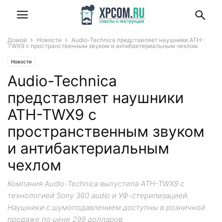
Домой
Новости
Audio-Technica представляет наушники ATH-
TWX9 с пространственным звуком и антибактериальным чехлом
Новости
Audio-Technica
представляет наушники
ATH-TWX9 с
пространственным звуком
и антибактериальным
чехлом
Компания Audio-Technica выпустила ATH-TWX9 с
технологией Sony 360 audio и УФ-стерилизацией.
Наушники с шумоподавлением доступны в розничной
продаже по цене 299 долларов.